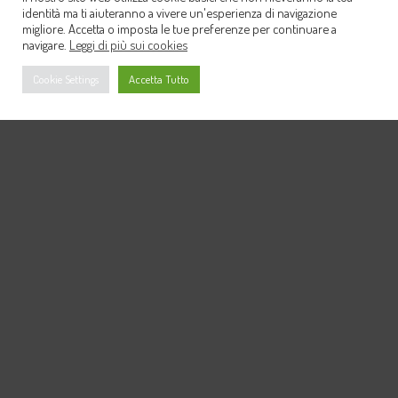
identità ma ti aiuteranno a vivere un'esperienza di navigazione
migliore. Accetta o imposta le tue preferenze per continuare a
navigare.
Leggi di più sui cookies
Cookie Settings
Accetta Tutto
Info & Preventivi
per informazioni e preventivi puoi
contattarci attraverso facebook, via
email, per telefono o whatsapp.
facebook
instagram
viber
whatsapp
mail
INFOLINE 0998806094