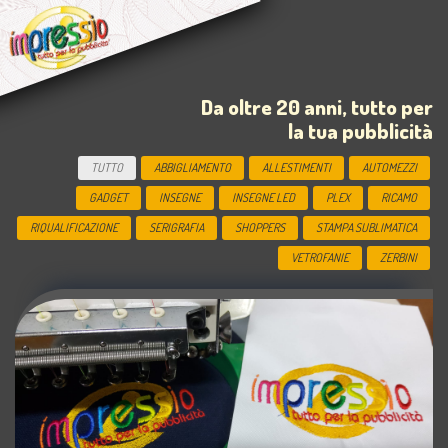
Salta
al
contenuto
Da oltre 20 anni, tutto per
la tua pubblicità
TUTTO
ABBIGLIAMENTO
ALLESTIMENTI
AUTOMEZZI
GADGET
INSEGNE
INSEGNE LED
PLEX
RICAMO
RIQUALIFICAZIONE
SERIGRAFIA
SHOPPERS
STAMPA SUBLIMATICA
VETROFANIE
ZERBINI